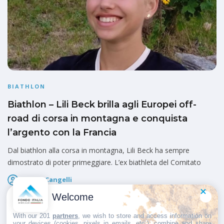
BIATHLON
Biathlon – Lili Beck brilla agli Europei off-
road di corsa in montagna e conquista
l’argento con la Francia
Dal biathlon alla corsa in montagna, Lili Beck ha sempre
dimostrato di poter primeggiare. L’ex biathleta del Comitato
Marco Cangelli
Pubblicato il
8 Giugno 2026
Welcome
With our 201
partners
, we wish to store and access information on
your devices (cookies, pixels in emails, etc.), combine and share