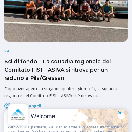
VA
Sci di fondo – La squadra regionale del
Comitato FISI – ASIVA si ritrova per un
raduno a Pila/Gressan
Dopo aver aperto la stagione qualche giorno fa, la squadra
regionale del Comitato FISI – ASIVA si è ritrovata a
Marco Cangelli
Pubblicato il
3 Luglio 2026
Welcome
With our 201
partners
, we wish to store and access information on
your devices (cookies, pixels in emails, etc.), combine and share