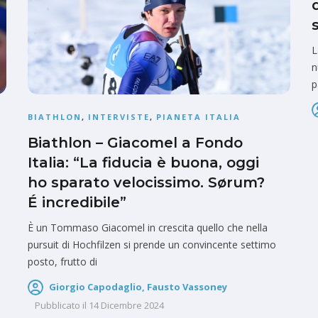
L
n
p
BIATHLON
,
INTERVISTE
,
PIANETA ITALIA
Biathlon – Giacomel a Fondo
Italia: “La fiducia è buona, oggi
ho sparato velocissimo. Sørum?
É incredibile”
È un Tommaso Giacomel in crescita quello che nella
pursuit di Hochfilzen si prende un convincente settimo
posto, frutto di
Giorgio Capodaglio, Fausto Vassoney
Pubblicato il
14 Dicembre 2024