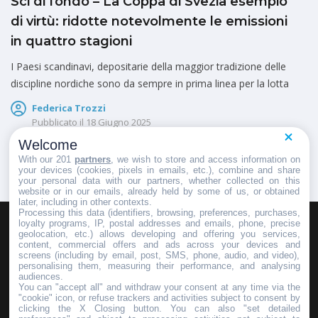
Sci di fondo – La Coppa di Svezia esempio
di virtù: ridotte notevolmente le emissioni
in quattro stagioni
I Paesi scandinavi, depositarie della maggior tradizione delle
discipline nordiche sono da sempre in prima linea per la lotta
Federica Trozzi
Pubblicato il
18 Giugno 2025
Welcome
With our 201
partners
, we wish to store and access information on
your devices (cookies, pixels in emails, etc.), combine and share
your personal data with our partners, whether collected on this
website or in our emails, already held by some of us, or obtained
later, including in other contexts.
Processing this data (identifiers, browsing, preferences, purchases,
loyalty programs, IP, postal addresses and emails, phone, precise
geolocation, etc.) allows developing and offering you services,
HOMEPAGE
REDAZIONE
INVIA UN COMUNICATO STAMPA
content, commercial offers and ads across your devices and
screens (including by email, post, SMS, phone, audio, and video),
PUBBLICITÀ
SCRIVI AL DIRETTORE
personalising them, measuring their performance, and analysing
audiences.
You can "accept all" and withdraw your consent at any time via the
"cookie" icon, or refuse trackers and activities subject to consent by
clicking the X Closing button. You can also "set detailed