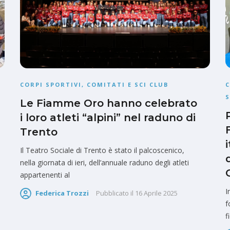
CORPI SPORTIVI, COMITATI E SCI CLUB
C
S
Le Fiamme Oro hanno celebrato
i loro atleti “alpini” nel raduno di
Trento
Il Teatro Sociale di Trento è stato il palcoscenico,
nella giornata di ieri, dell’annuale raduno degli atleti
appartenenti al
I
Federica Trozzi
Pubblicato il
16 Aprile 2025
f
f