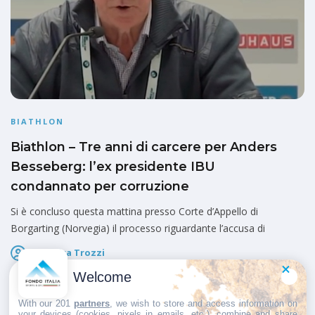
BIATHLON
Biathlon – Tre anni di carcere per Anders
Besseberg: l’ex presidente IBU
condannato per corruzione
Si è concluso questa mattina presso Corte d’Appello di
Borgarting (Norvegia) il processo riguardante l’accusa di
Federica Trozzi
Pubblicato il
2 Settembre 2025
Welcome
With our 201
partners
, we wish to store and access information on
your devices (cookies, pixels in emails, etc.), combine and share