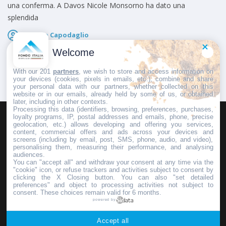
una conferma. A Davos Nicole Monsorno ha dato una
splendida
Giorgio Capodaglio
Pubblicato il
14 Dicembre 2024
Welcome
With our 201
partners
, we wish to store and access information on
your devices (cookies, pixels in emails, etc.), combine and share
your personal data with our partners, whether collected on this
website or in our emails, already held by some of us, or obtained
later, including in other contexts.
Processing this data (identifiers, browsing, preferences, purchases,
loyalty programs, IP, postal addresses and emails, phone, precise
geolocation, etc.) allows developing and offering you services,
HOMEPAGE
REDAZIONE
INVIA UN COMUNICATO STAMPA
content, commercial offers and ads across your devices and
screens (including by email, post, SMS, phone, audio, and video),
PUBBLICITÀ
SCRIVI AL DIRETTORE
personalising them, measuring their performance, and analysing
audiences.
You can "accept all" and withdraw your consent at any time via the
"cookie" icon, or refuse trackers and activities subject to consent by
clicking the X Closing button. You can also "set detailed
preferences" and object to processing activities not subject to
Copyright © 2016 - 2025 ASD Fondo Italia - Partita Iva: IT 03855110049
consent. These choices remain valid for 6 months.
powered by
Privacy policy
Accept all