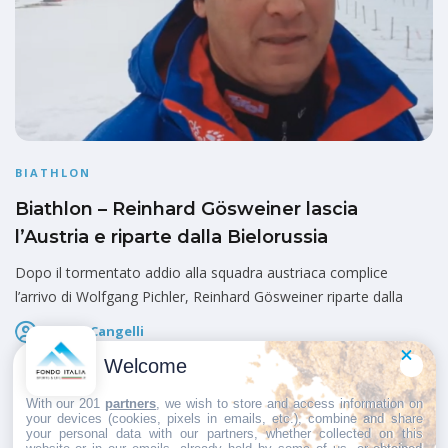
BIATHLON
Biathlon – Reinhard Gösweiner lascia
l’Austria e riparte dalla Bielorussia
Dopo il tormentato addio alla squadra austriaca complice
l’arrivo di Wolfgang Pichler, Reinhard Gösweiner riparte dalla
Marco Cangelli
Pubblicato il
18 Giugno 2026
Welcome
With our 201
partners
, we wish to store and access information on
your devices (cookies, pixels in emails, etc.), combine and share
your personal data with our partners, whether collected on this