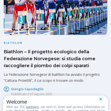
BIATHLON
Biathlon – Il progetto ecologico della
Federazione Norvegese: si studia come
raccogliere il piombo dei colpi sparati
La Federazione Norvegese di biathlon ha avviato il progetto
“Cattura-Proiettili”, il cui scopo è trovare un modo
Giorgio Capodaglio
Pubblicato il
27 Agosto 2025
Welcome
With our 201
partners
, we wish to store and access information on
your devices (cookies, pixels in emails, etc.), combine and share