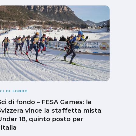
CI DI FONDO
Sci di fondo – FESA Games: la
Svizzera vince la staffetta mista
Under 18, quinto posto per
’Italia