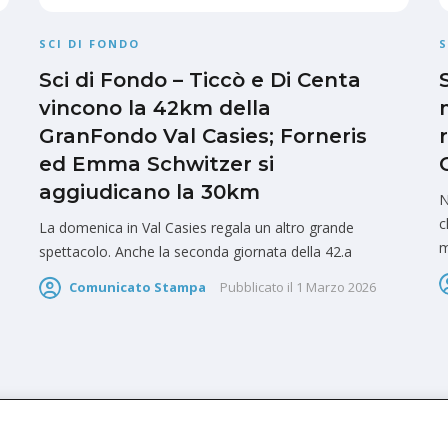
SCI DI FONDO
S
Sci di Fondo – Ticcò e Di Centa
vincono la 42km della
GranFondo Val Casies; Forneris
ed Emma Schwitzer si
aggiudicano la 30km
N
c
La domenica in Val Casies regala un altro grande
m
spettacolo. Anche la seconda giornata della 42.a
Comunicato Stampa
Pubblicato il
1 Marzo 2026