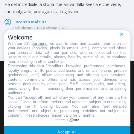
Ha dell’incredibile la storia che arriva dalla Svezia e che vede,
suo malgrado, protagonista la giovane
Lorenzo Maltinti
Pubblicato il
10 Febbraio 2025
Welcome
With our 201
partners
, we wish to store and access information on
your devices (cookies, pixels in emails, etc.), combine and share
your personal data with our partners, whether collected on this
website or in our emails, already held by some of us, or obtained
later, including in other contexts.
Processing this data (identifiers, browsing, preferences, purchases,
loyalty programs, IP, postal addresses and emails, phone, precise
geolocation, etc.) allows developing and offering you services,
HOMEPAGE
REDAZIONE
INVIA UN COMUNICATO STAMPA
content, commercial offers and ads across your devices and
screens (including by email, post, SMS, phone, audio, and video),
PUBBLICITÀ
SCRIVI AL DIRETTORE
personalising them, measuring their performance, and analysing
audiences.
You can "accept all" and withdraw your consent at any time via the
"cookie" icon, or refuse trackers and activities subject to consent by
clicking the X Closing button. You can also "set detailed
preferences" and object to processing activities not subject to
Copyright © 2016 - 2025 ASD Fondo Italia - Partita Iva: IT 03855110049
consent. These choices remain valid for 6 months.
powered by
Privacy policy
Accept all