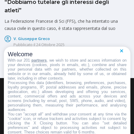
“Dobbiamo tutelare gli interessi degli
atleti”
La Federazione Francese di Sci (FFS), che ha intentato una
causa civile in questo caso, è stata rappresentata dal suo
V. Giuseppe Greco
Pubblicato il
24 Ottobre 2025
Welcome
With our 201
partners
, we wish to store and access information on
your devices (cookies, pixels in emails, etc.), combine and share
your personal data with our partners, whether collected on this
website or in our emails, already held by some of us, or obtained
later, including in other contexts.
Processing this data (identifiers, browsing, preferences, purchases,
loyalty programs, IP, postal addresses and emails, phone, precise
geolocation, etc.) allows developing and offering you services,
HOMEPAGE
REDAZIONE
INVIA UN COMUNICATO STAMPA
content, commercial offers and ads across your devices and
screens (including by email, post, SMS, phone, audio, and video),
PUBBLICITÀ
SCRIVI AL DIRETTORE
personalising them, measuring their performance, and analysing
audiences.
You can "accept all" and withdraw your consent at any time via the
"cookie" icon, or refuse trackers and activities subject to consent by
clicking the X Closing button. You can also "set detailed
preferences" and object to processing activities not subject to
Copyright © 2016 - 2025 ASD Fondo Italia - Partita Iva: IT 03855110049
consent. These choices remain valid for 6 months.