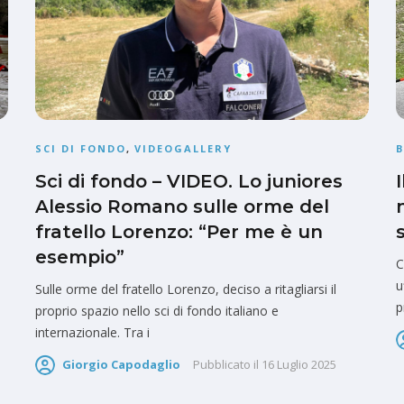
SCI DI FONDO
,
VIDEOGALLERY
Sci di fondo – VIDEO. Lo juniores
Alessio Romano sulle orme del
fratello Lorenzo: “Per me è un
esempio”
C
u
Sulle orme del fratello Lorenzo, deciso a ritagliarsi il
p
proprio spazio nello sci di fondo italiano e
internazionale. Tra i
Giorgio Capodaglio
Pubblicato il
16 Luglio 2025