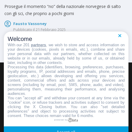
Prosegue il momento “no” della nazionale norvegese di salto
con gli sci, che proprio a pochi giorni
Fausto Vassoney
Pubblicato il
21 Febbraio 2025
Welcome
With our 201
partners
, we wish to store and access information on
your devices (cookies, pixels in emails, etc.), combine and share
your personal data with our partners, whether collected on this
website or in our emails, already held by some of us, or obtained
later, including in other contexts.
Processing this data (identifiers, browsing, preferences, purchases,
loyalty programs, IP, postal addresses and emails, phone, precise
geolocation, etc.) allows developing and offering you services,
HOMEPAGE
REDAZIONE
INVIA UN COMUNICATO STAMPA
content, commercial offers and ads across your devices and
screens (including by email, post, SMS, phone, audio, and video),
PUBBLICITÀ
SCRIVI AL DIRETTORE
personalising them, measuring their performance, and analysing
audiences.
You can "accept all" and withdraw your consent at any time via the
"cookie" icon, or refuse trackers and activities subject to consent by
clicking the X Closing button. You can also "set detailed
preferences" and object to processing activities not subject to
Copyright © 2016 - 2025 ASD Fondo Italia - Partita Iva: IT 03855110049
consent. These choices remain valid for 6 months.
powered by
Privacy policy