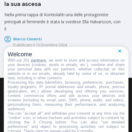
la sua ascesa
Nella prima tappa di Kontiolahti una delle protagoniste
principali al femminile è stata la svedese Ella Halvarsson, con
il
Marco Cimenti
Pubblicato il
13 Dicembre 2024
Welcome
With our 201
partners
, we wish to store and access information on
your devices (cookies, pixels in emails, etc.), combine and share
your personal data with our partners, whether collected on this
website or in our emails, already held by some of us, or obtained
later, including in other contexts.
Processing this data (identifiers, browsing, preferences, purchases,
loyalty programs, IP, postal addresses and emails, phone, precise
geolocation, etc.) allows developing and offering you services,
HOMEPAGE
REDAZIONE
INVIA UN COMUNICATO STAMPA
content, commercial offers and ads across your devices and
screens (including by email, post, SMS, phone, audio, and video),
PUBBLICITÀ
SCRIVI AL DIRETTORE
personalising them, measuring their performance, and analysing
audiences.
You can "accept all" and withdraw your consent at any time via the
"cookie" icon, or refuse trackers and activities subject to consent by
clicking the X Closing button. You can also "set detailed
preferences" and object to processing activities not subject to
Copyright © 2016 - 2025 ASD Fondo Italia - Partita Iva: IT 03855110049
consent. These choices remain valid for 6 months.