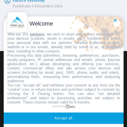
Fausto Vassoney
Pubblicato il
8 Dicembre 2024
Welcome
1
2
With our 201
partners
, we wish to store and access information on
your devices (cookies, pixels in emails, etc.), combine and share
your personal data with our partners, whether collected on this
website or in our emails, already held by some of us, or obtained
later, including in other contexts.
Processing this data (identifiers, browsing, preferences, purchases,
loyalty programs, IP, postal addresses and emails, phone, precise
geolocation, etc.) allows developing and offering you services,
HOMEPAGE
REDAZIONE
INVIA UN COMUNICATO STAMPA
content, commercial offers and ads across your devices and
screens (including by email, post, SMS, phone, audio, and video),
PUBBLICITÀ
SCRIVI AL DIRETTORE
personalising them, measuring their performance, and analysing
audiences.
You can "accept all" and withdraw your consent at any time via the
"cookie" icon, or refuse trackers and activities subject to consent by
clicking the X Closing button. You can also "set detailed
preferences" and object to processing activities not subject to
Copyright © 2016 - 2025 ASD Fondo Italia - Partita Iva: IT 03855110049
consent. These choices remain valid for 6 months.
powered by
Privacy policy
Accept all