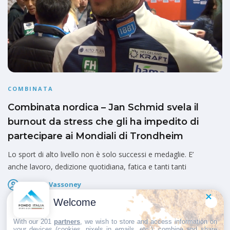
COMBINATA
Combinata nordica – Jan Schmid svela il
burnout da stress che gli ha impedito di
partecipare ai Mondiali di Trondheim
Lo sport di alto livello non è solo successi e medaglie. E’
anche lavoro, dedizione quotidiana, fatica e tanti tanti
Fausto Vassoney
Pubblicato il
20 Luglio 2025
Welcome
With our 201
partners
, we wish to store and access information on
your devices (cookies, pixels in emails, etc.), combine and share