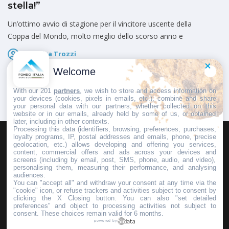
stella!”
Un’ottimo avvio di stagione per il vincitore uscente della
Coppa del Mondo, molto meglio dello scorso anno e
Federica Trozzi
Pubblicato il
4 Dicembre 2024
Welcome
With our 201
partners
, we wish to store and access information on
your devices (cookies, pixels in emails, etc.), combine and share
your personal data with our partners, whether collected on this
website or in our emails, already held by some of us, or obtained
later, including in other contexts.
Processing this data (identifiers, browsing, preferences, purchases,
loyalty programs, IP, postal addresses and emails, phone, precise
geolocation, etc.) allows developing and offering you services,
HOMEPAGE
REDAZIONE
INVIA UN COMUNICATO STAMPA
content, commercial offers and ads across your devices and
screens (including by email, post, SMS, phone, audio, and video),
PUBBLICITÀ
SCRIVI AL DIRETTORE
personalising them, measuring their performance, and analysing
audiences.
You can "accept all" and withdraw your consent at any time via the
"cookie" icon, or refuse trackers and activities subject to consent by
clicking the X Closing button. You can also "set detailed
preferences" and object to processing activities not subject to
Copyright © 2016 - 2025 ASD Fondo Italia - Partita Iva: IT 03855110049
consent. These choices remain valid for 6 months.
powered by
Privacy policy