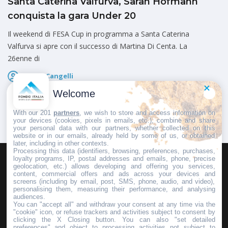
Santa Caterina Valfurva, Sarah Hofmann
conquista la gara Under 20
Il weekend di FESA Cup in programma a Santa Caterina
Valfurva si apre con il successo di Martina Di Centa. La
26enne di
Marco Cangelli
Pubblicato il
21 Marzo 2026
Welcome
With our 201
partners
, we wish to store and access information on
your devices (cookies, pixels in emails, etc.), combine and share
your personal data with our partners, whether collected on this
website or in our emails, already held by some of us, or obtained
later, including in other contexts.
Processing this data (identifiers, browsing, preferences, purchases,
loyalty programs, IP, postal addresses and emails, phone, precise
geolocation, etc.) allows developing and offering you services,
HOMEPAGE
REDAZIONE
INVIA UN COMUNICATO STAMPA
content, commercial offers and ads across your devices and
screens (including by email, post, SMS, phone, audio, and video),
PUBBLICITÀ
SCRIVI AL DIRETTORE
personalising them, measuring their performance, and analysing
audiences.
You can "accept all" and withdraw your consent at any time via the
"cookie" icon, or refuse trackers and activities subject to consent by
clicking the X Closing button. You can also "set detailed
preferences" and object to processing activities not subject to