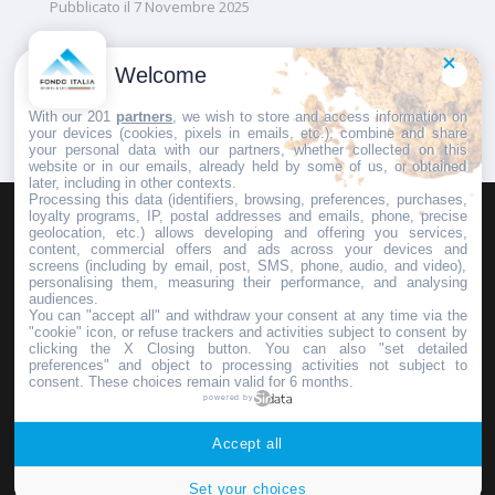
Pubblicato il
7 Novembre 2025
Welcome
1
2
…
4
With our 201
partners
, we wish to store and access information on
your devices (cookies, pixels in emails, etc.), combine and share
your personal data with our partners, whether collected on this
website or in our emails, already held by some of us, or obtained
later, including in other contexts.
Processing this data (identifiers, browsing, preferences, purchases,
loyalty programs, IP, postal addresses and emails, phone, precise
geolocation, etc.) allows developing and offering you services,
HOMEPAGE
REDAZIONE
INVIA UN COMUNICATO STAMPA
content, commercial offers and ads across your devices and
screens (including by email, post, SMS, phone, audio, and video),
PUBBLICITÀ
SCRIVI AL DIRETTORE
personalising them, measuring their performance, and analysing
audiences.
You can "accept all" and withdraw your consent at any time via the
"cookie" icon, or refuse trackers and activities subject to consent by
clicking the X Closing button. You can also "set detailed
preferences" and object to processing activities not subject to
Copyright © 2016 - 2025 ASD Fondo Italia - Partita Iva: IT 03855110049
consent. These choices remain valid for 6 months.
powered by
Privacy policy
Accept all
Set your choices