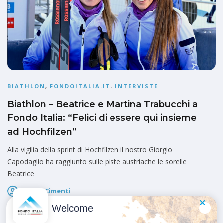
BIATHLON
,
FONDOITALIA.IT
,
INTERVISTE
Biathlon – Beatrice e Martina Trabucchi a
Fondo Italia: “Felici di essere qui insieme
ad Hochfilzen”
Alla vigilia della sprint di Hochfilzen il nostro Giorgio
Capodaglio ha raggiunto sulle piste austriache le sorelle
Beatrice
Marco Cimenti
Pubblicato il
12 Dicembre 2024
Welcome