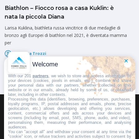
Biathlon – Fiocco rosa a casa Kuklin: è
nata la piccola Diana
Larisa Kuklina, biathleta russa vincitrice di due medaglie di
bronzo agli Europei di biathlon nel 2021, è diventata mamma
per
Federica Trozzi
Pubblicato il
4 Aprile 2025
Welcome
With our 201
partners
, we wish to store and access information on
your devices (cookies, pixels in emails, etc.), combine and share
your personal data with our partners, whether collected on this
website or in our emails, already held by some of us, or obtained
later, including in other contexts.
Processing this data (identifiers, browsing, preferences, purchases,
loyalty programs, IP, postal addresses and emails, phone, precise
geolocation, etc.) allows developing and offering you services,
HOMEPAGE
REDAZIONE
INVIA UN COMUNICATO STAMPA
content, commercial offers and ads across your devices and
screens (including by email, post, SMS, phone, audio, and video),
PUBBLICITÀ
SCRIVI AL DIRETTORE
personalising them, measuring their performance, and analysing
audiences.
You can "accept all" and withdraw your consent at any time via the
"cookie" icon, or refuse trackers and activities subject to consent by