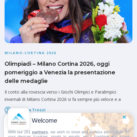
MILANO-CORTINA 2026
Olimpiadi – Milano Cortina 2026, oggi
pomeriggio a Venezia la presentazione
delle medaglie
Il conto alla rovescia verso i Giochi Olimpici e Paralimpici
invernali di Milano Cortina 2026 si fa sempre più veloce e a
Federica Trozzi
Pubblicato il
15 Luglio 2025
Welcome
With our 201
partners
, we wish to store and access information on
your devices (cookies, pixels in emails, etc.), combine and share