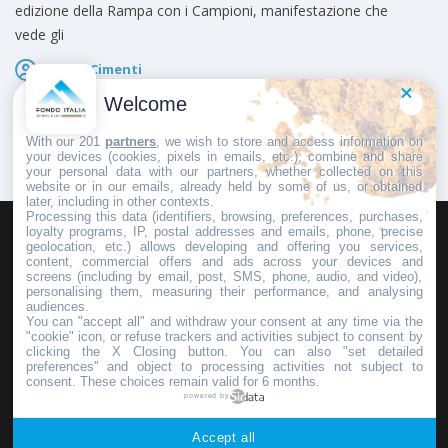
edizione della Rampa con i Campioni, manifestazione che
vede gli
Marco Cimenti
Pubblicato il
4 Gennaio 2025
Welcome
With our 201
partners
, we wish to store and access information on
your devices (cookies, pixels in emails, etc.), combine and share
your personal data with our partners, whether collected on this
website or in our emails, already held by some of us, or obtained
later, including in other contexts.
Processing this data (identifiers, browsing, preferences, purchases,
loyalty programs, IP, postal addresses and emails, phone, precise
geolocation, etc.) allows developing and offering you services,
HOMEPAGE
REDAZIONE
INVIA UN COMUNICATO STAMPA
content, commercial offers and ads across your devices and
screens (including by email, post, SMS, phone, audio, and video),
PUBBLICITÀ
SCRIVI AL DIRETTORE
personalising them, measuring their performance, and analysing
audiences.
You can "accept all" and withdraw your consent at any time via the
"cookie" icon, or refuse trackers and activities subject to consent by
clicking the X Closing button. You can also "set detailed
preferences" and object to processing activities not subject to
Copyright © 2016 - 2025 ASD Fondo Italia - Partita Iva: IT 03855110049
consent. These choices remain valid for 6 months.
powered by
Privacy policy
Accept all