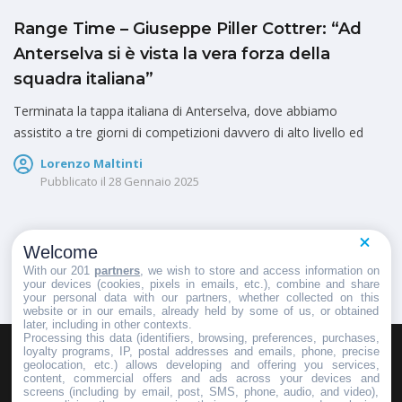
Range Time – Giuseppe Piller Cottrer: “Ad
Anterselva si è vista la vera forza della
squadra italiana”
Terminata la tappa italiana di Anterselva, dove abbiamo
assistito a tre giorni di competizioni davvero di alto livello ed
Lorenzo Maltinti
Pubblicato il
28 Gennaio 2025
Welcome
1
2
With our 201
partners
, we wish to store and access information on
your devices (cookies, pixels in emails, etc.), combine and share
your personal data with our partners, whether collected on this
website or in our emails, already held by some of us, or obtained
later, including in other contexts.
Processing this data (identifiers, browsing, preferences, purchases,
loyalty programs, IP, postal addresses and emails, phone, precise
geolocation, etc.) allows developing and offering you services,
HOMEPAGE
REDAZIONE
INVIA UN COMUNICATO STAMPA
content, commercial offers and ads across your devices and
screens (including by email, post, SMS, phone, audio, and video),
PUBBLICITÀ
SCRIVI AL DIRETTORE