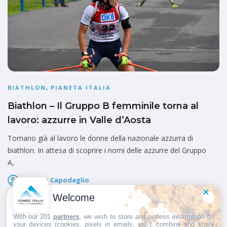
BIATHLON
,
PIANETA ITALIA
Biathlon – Il Gruppo B femminile torna al
lavoro: azzurre in Valle d’Aosta
Tornano già al lavoro le donne della nazionale azzurra di
biathlon. In attesa di scoprire i nomi delle azzurre del Gruppo
A,
Giorgio Capodaglio
Pubblicato il
9 Settembre 2025
Welcome
With our 201
partners
, we wish to store and access information on
your devices (cookies, pixels in emails, etc.), combine and share