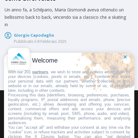
Un anno fa, a Schilpario, Maria Gismondi aveva ottenuto un
bellissimo back to back, vincendo sia a classico che a skating
in
Giorgio Capodaglio
Pubblicato il
8 Febbraio 2025
Welcome
1
2
…
6
With our 201
partners
, we wish to store and access information on
your devices (cookies, pixels in emails, etc.), combine and share
your personal data with our partners, whether collected on this
website or in our emails, already held by some of us, or obtained
later, including in other contexts.
Processing this data (identifiers, browsing, preferences, purchases,
loyalty programs, IP, postal addresses and emails, phone, precise
geolocation, etc.) allows developing and offering you services,
HOMEPAGE
REDAZIONE
INVIA UN COMUNICATO STAMPA
content, commercial offers and ads across your devices and
screens (including by email, post, SMS, phone, audio, and video),
PUBBLICITÀ
SCRIVI AL DIRETTORE
personalising them, measuring their performance, and analysing
audiences.
You can "accept all" and withdraw your consent at any time via the
"cookie" icon, or refuse trackers and activities subject to consent by
clicking the X Closing button. You can also "set detailed