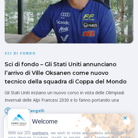
SCI DI FONDO
Sci di fondo – Gli Stati Uniti annunciano
l’arrivo di Ville Oksanen come nuovo
tecnico della squadra di Coppa del Mondo
Gli Stati Uniti iniziano un nuovo corso in vista delle Olimpiadi
Invernali delle Alpi Francesi 2030 e lo fanno portando una
Marco Cangelli
Pubblicato il
31 Maggio 2026
Welcome
With our 201
partners
, we wish to store and access information on
your devices (cookies, pixels in emails, etc.), combine and share