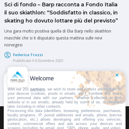
Sci di fondo – Barp racconta a Fondo Italia
il suo skiathlon: “Soddisfatto in classico, in
skating ho dovuto lottare più del previsto”
Una gara molto positiva quella di Elia Barp nello skiathlon
maschile che si è disputato questa mattina sulle nevi
norvegesi
Federica Trozzi
Pubblicato il
6 Dicembre 2025
Welcome
1
2
…
5
With our 201
partners
, we wish to store and access information on
your devices (cookies, pixels in emails, etc.), combine and share
your personal data with our partners, whether collected on this
website or in our emails, already held by some of us, or obtained
later, including in other contexts.
Processing this data (identifiers, browsing, preferences, purchases,
loyalty programs, IP, postal addresses and emails, phone, precise
geolocation, etc.) allows developing and offering you services,
HOMEPAGE
REDAZIONE
INVIA UN COMUNICATO STAMPA
content, commercial offers and ads across your devices and
screens (including by email, post, SMS, phone, audio, and video),