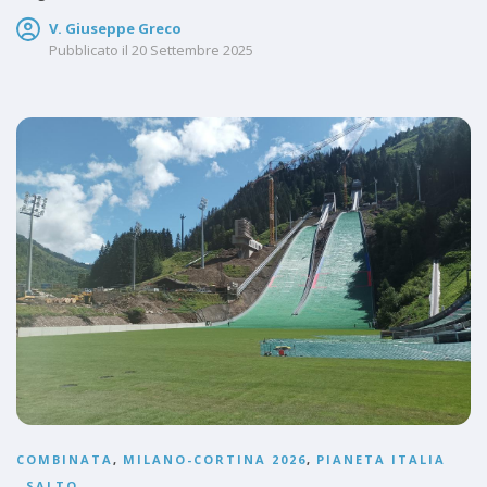
V. Giuseppe Greco
Pubblicato il
20 Settembre 2025
COMBINATA
,
MILANO-CORTINA 2026
,
PIANETA ITALIA
,
SALTO