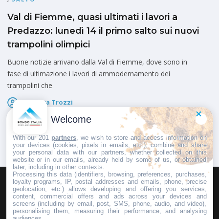
Val di Fiemme, quasi ultimati i lavori a
Predazzo: lunedì 14 il primo salto sui nuovi
trampolini olimpici
Buone notizie arrivano dalla Val di Fiemme, dove sono in
fase di ultimazione i lavori di ammodernamento dei
trampolini che
Federica Trozzi
Pubblicato il
8 Luglio 2025
Welcome
With our 201
partners
, we wish to store and access information on
your devices (cookies, pixels in emails, etc.), combine and share
your personal data with our partners, whether collected on this
website or in our emails, already held by some of us, or obtained
later, including in other contexts.
Processing this data (identifiers, browsing, preferences, purchases,
loyalty programs, IP, postal addresses and emails, phone, precise
geolocation, etc.) allows developing and offering you services,
HOMEPAGE
REDAZIONE
INVIA UN COMUNICATO STAMPA
content, commercial offers and ads across your devices and
screens (including by email, post, SMS, phone, audio, and video),
PUBBLICITÀ
SCRIVI AL DIRETTORE
personalising them, measuring their performance, and analysing
audiences.