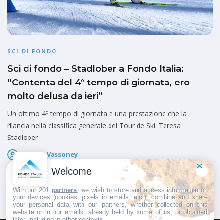
SCI DI FONDO
Sci di fondo – Stadlober a Fondo Italia:
“Contenta del 4° tempo di giornata, ero
molto delusa da ieri”
Un ottimo 4º tempo di giornata e una prestazione che la
rilancia nella classifica generale del Tour de Ski. Teresa
Stadlober
Fausto Vassoney
Pubblicato il
1 Gennaio 2025
Welcome
With our 201
partners
, we wish to store and access information on
your devices (cookies, pixels in emails, etc.), combine and share
your personal data with our partners, whether collected on this
website or in our emails, already held by some of us, or obtained
later, including in other contexts.