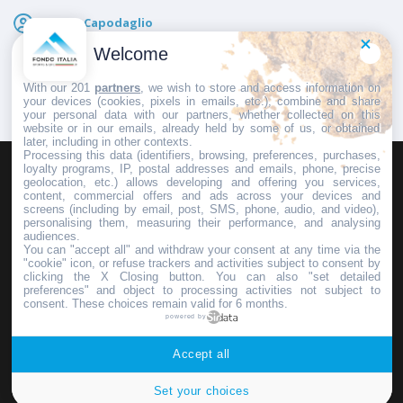
Giogio Capodaglio
Pubblicato il
7 Dicembre 2024
Welcome
With our 201
partners
, we wish to store and access information on
your devices (cookies, pixels in emails, etc.), combine and share
your personal data with our partners, whether collected on this
website or in our emails, already held by some of us, or obtained
later, including in other contexts.
Processing this data (identifiers, browsing, preferences, purchases,
loyalty programs, IP, postal addresses and emails, phone, precise
geolocation, etc.) allows developing and offering you services,
HOMEPAGE
REDAZIONE
INVIA UN COMUNICATO STAMPA
content, commercial offers and ads across your devices and
screens (including by email, post, SMS, phone, audio, and video),
PUBBLICITÀ
SCRIVI AL DIRETTORE
personalising them, measuring their performance, and analysing
audiences.
You can "accept all" and withdraw your consent at any time via the
"cookie" icon, or refuse trackers and activities subject to consent by
clicking the X Closing button. You can also "set detailed
preferences" and object to processing activities not subject to
Copyright © 2016 - 2025 ASD Fondo Italia - Partita Iva: IT 03855110049
consent. These choices remain valid for 6 months.
powered by
Privacy policy
Accept all
Set your choices