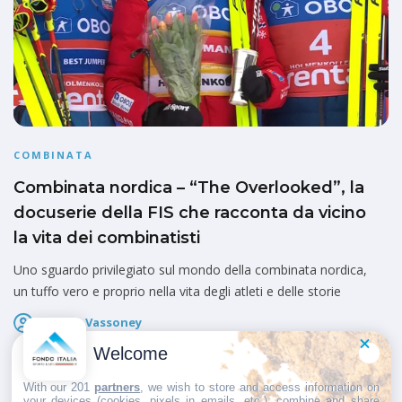
COMBINATA
Combinata nordica – “The Overlooked”, la
docuserie della FIS che racconta da vicino
la vita dei combinatisti
Uno sguardo privilegiato sul mondo della combinata nordica,
un tuffo vero e proprio nella vita degli atleti e delle storie
Fausto Vassoney
Pubblicato il
7 Aprile 2025
Welcome
With our 201
partners
, we wish to store and access information on
your devices (cookies, pixels in emails, etc.), combine and share