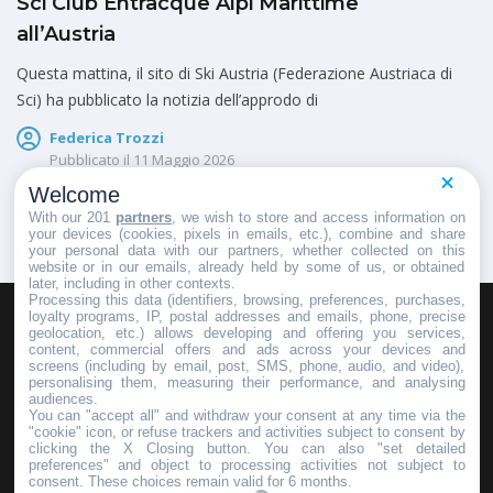
Sci Club Entracque Alpi Marittime
all’Austria
Questa mattina, il sito di Ski Austria (Federazione Austriaca di
Sci) ha pubblicato la notizia dell’approdo di
Federica Trozzi
Pubblicato il
11 Maggio 2026
Welcome
With our 201
partners
, we wish to store and access information on
your devices (cookies, pixels in emails, etc.), combine and share
your personal data with our partners, whether collected on this
website or in our emails, already held by some of us, or obtained
later, including in other contexts.
Processing this data (identifiers, browsing, preferences, purchases,
loyalty programs, IP, postal addresses and emails, phone, precise
geolocation, etc.) allows developing and offering you services,
HOMEPAGE
REDAZIONE
INVIA UN COMUNICATO STAMPA
content, commercial offers and ads across your devices and
screens (including by email, post, SMS, phone, audio, and video),
PUBBLICITÀ
SCRIVI AL DIRETTORE
personalising them, measuring their performance, and analysing
audiences.
You can "accept all" and withdraw your consent at any time via the
"cookie" icon, or refuse trackers and activities subject to consent by
clicking the X Closing button. You can also "set detailed
preferences" and object to processing activities not subject to
Copyright © 2016 - 2025 ASD Fondo Italia - Partita Iva: IT 03855110049
consent. These choices remain valid for 6 months.