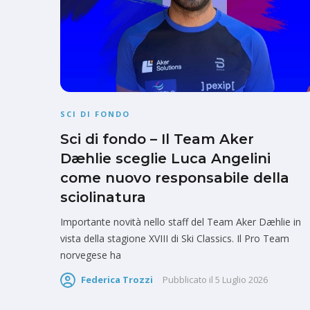
SCI DI FONDO
Sci di fondo – Il Team Aker
Dæhlie sceglie Luca Angelini
come nuovo responsabile della
sciolinatura
Importante novità nello staff del Team Aker Dæhlie in
vista della stagione XVIII di Ski Classics. Il Pro Team
norvegese ha
Federica Trozzi
Pubblicato il
5 Luglio 2026