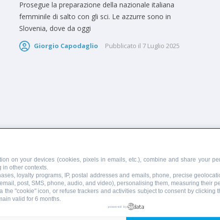
Prosegue la preparazione della nazionale italiana
femminile di salto con gli sci. Le azzurre sono in
Slovenia, dove da oggi
Giorgio Capodaglio
Pubblicato il
7 Luglio 2025
PUBBLICITÀ
SCRIVI AL DIRETTORE
ion on your devices (cookies, pixels in emails, etc.), combine and share your per
 in other contexts.
chases, loyalty programs, IP, postal addresses and emails, phone, precise geolocati
 email, post, SMS, phone, audio, and video), personalising them, measuring their 
 the "cookie" icon, or refuse trackers and activities subject to consent by clicking
main valid for 6 months.
855110049
powered by