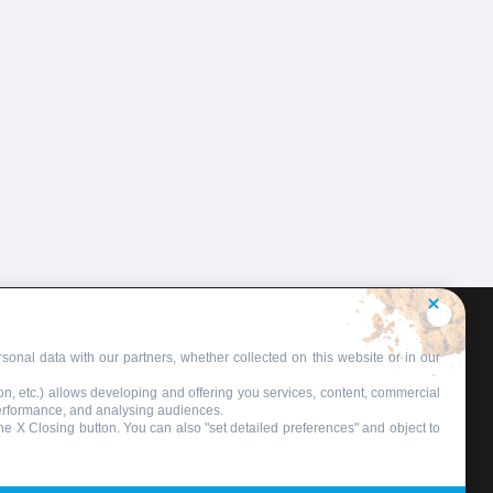
sonal data with our partners, whether collected on this website or in our
on, etc.) allows developing and offering you services, content, commercial
performance, and analysing audiences.
 the X Closing button. You can also "set detailed preferences" and object to