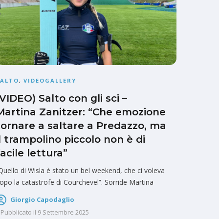
SALTO
,
VIDEOGALLERY
(VIDEO) Salto con gli sci –
Martina Zanitzer: “Che emozione
tornare a saltare a Predazzo, ma
il trampolino piccolo non è di
facile lettura”
Quello di Wisla è stato un bel weekend, che ci voleva
opo la catastrofe di Courchevel”. Sorride Martina
Giorgio Capodaglio
Pubblicato il
9 Settembre 2025