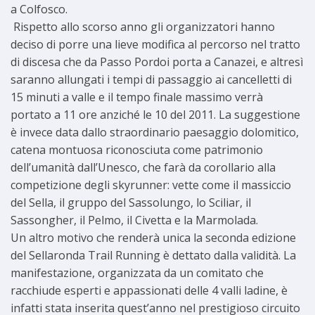
a Colfosco.
Rispetto allo scorso anno gli organizzatori hanno
deciso di porre una lieve modifica al percorso nel tratto
di discesa che da Passo Pordoi porta a Canazei, e altresì
saranno allungati i tempi di passaggio ai cancelletti di
15 minuti a valle e il tempo finale massimo verrà
portato a 11 ore anziché le 10 del 2011. La suggestione
è invece data dallo straordinario paesaggio dolomitico,
catena montuosa riconosciuta come patrimonio
dell’umanità dall’Unesco, che farà da corollario alla
competizione degli skyrunner: vette come il massiccio
del Sella, il gruppo del Sassolungo, lo Sciliar, il
Sassongher, il Pelmo, il Civetta e la Marmolada.
Un altro motivo che renderà unica la seconda edizione
del Sellaronda Trail Running è dettato dalla validità. La
manifestazione, organizzata da un comitato che
racchiude esperti e appassionati delle 4 valli ladine, è
infatti stata inserita quest’anno nel prestigioso circuito