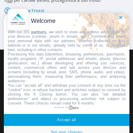
oggi per Camille Bened, protagonista a suo modo
Federica Trozzi
Pubblicato il
22 Luglio 2026
Welcome
With our 201
partners
, we wish to store and access information on
your devices (cookies, pixels in emails, etc.), combine and share
your personal data with our partners, whether collected on this
website or in our emails, already held by some of us, or obtained
later, including in other contexts.
Processing this data (identifiers, browsing, preferences, purchases,
loyalty programs, IP, postal addresses and emails, phone, precise
geolocation, etc.) allows developing and offering you services,
HOMEPAGE
REDAZIONE
INVIA UN COMUNICATO STAMPA
content, commercial offers and ads across your devices and
screens (including by email, post, SMS, phone, audio, and video),
PUBBLICITÀ
SCRIVI AL DIRETTORE
personalising them, measuring their performance, and analysing
audiences.
You can "accept all" and withdraw your consent at any time via the
"cookie" icon, or refuse trackers and activities subject to consent by
clicking the X Closing button. You can also "set detailed
preferences" and object to processing activities not subject to
Copyright © 2016 - 2025 ASD Fondo Italia - Partita Iva: IT 03855110049
consent. These choices remain valid for 6 months.
powered by
Privacy policy
Accept all
Set your choices