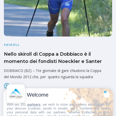
SKIROLL
Nello skiroll di Coppa a Dobbiaco è il
momento dei fondisti Noeckler e Santer
DOBBIACO (BZ) – Tre giornate di gare chiudono la Coppa
del Mondo 2012 che, per quanto riguarda la squadra
Admin
Pubblicato il
14 Settembre 2012
Welcome
With our 201
partners
, we wish to store and access information on
your devices (cookies, pixels in emails, etc.), combine and share
your personal data with our partners, whether collected on this