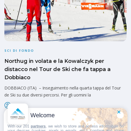
SCI DI FONDO
Northug in volata e la Kowalczyk per
distacco nel Tour de Ski che fa tappa a
Dobbiaco
DOBBIACO (ITA) – Inseguimento nella quarta tappa del Tour
de Ski su due diversi percorsi. Per gli uomini la
Admin
Pubblicato il
3 Gennaio 2013
Welcome
With our 201
partners
, we wish to store and access information on
your devices (cookies, pixels in emails, etc.), combine and share