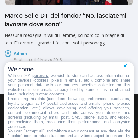
Marco Selle DT del fondo? “No, lasciatemi
lavorare dove sono”
Nessuna medaglia in Val di Fiemme, sci nordico in braghe di
tela. E’ tornato il grande tifo, con i soliti personaggi
Admin
Pubblicato il
6 Marzo 2013
Welcome
With our 201
partners
, we wish to store and access information on
your devices (cookies, pixels in emails, etc.), combine and share
your personal data with our partners, whether collected on this
website or in our emails, already held by some of us, or obtained
later, including in other contexts.
Processing this data (identifiers, browsing, preferences, purchases,
loyalty programs, IP, postal addresses and emails, phone, precise
geolocation, etc.) allows developing and offering you services,
HOMEPAGE
REDAZIONE
INVIA UN COMUNICATO STAMPA
content, commercial offers and ads across your devices and
screens (including by email, post, SMS, phone, audio, and video),
PUBBLICITÀ
SCRIVI AL DIRETTORE
personalising them, measuring their performance, and analysing
audiences.
You can "accept all" and withdraw your consent at any time via the
"cookie" icon, or refuse trackers and activities subject to consent by