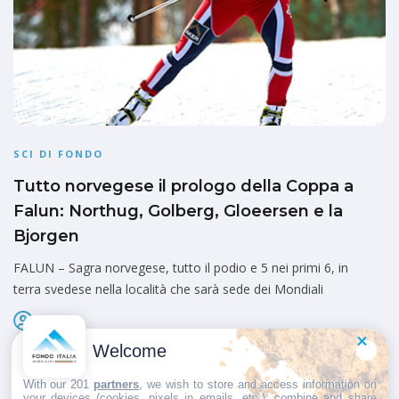
SCI DI FONDO
Tutto norvegese il prologo della Coppa a
Falun: Northug, Golberg, Gloeersen e la
Bjorgen
FALUN – Sagra norvegese, tutto il podio e 5 nei primi 6, in
terra svedese nella località che sarà sede dei Mondiali
Admin
Pubblicato il
22 Marzo 2013
Welcome
With our 201
partners
, we wish to store and access information on
your devices (cookies, pixels in emails, etc.), combine and share