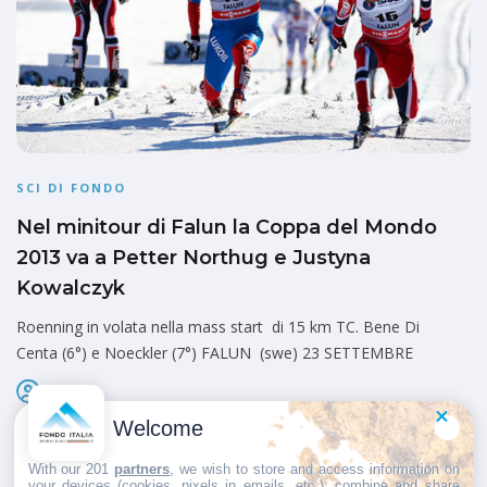
SCI DI FONDO
Nel minitour di Falun la Coppa del Mondo
2013 va a Petter Northug e Justyna
Kowalczyk
Roenning in volata nella mass start di 15 km TC. Bene Di
Centa (6°) e Noeckler (7°) FALUN (swe) 23 SETTEMBRE
Admin
Pubblicato il
25 Marzo 2013
Welcome
With our 201
partners
, we wish to store and access information on
your devices (cookies, pixels in emails, etc.), combine and share