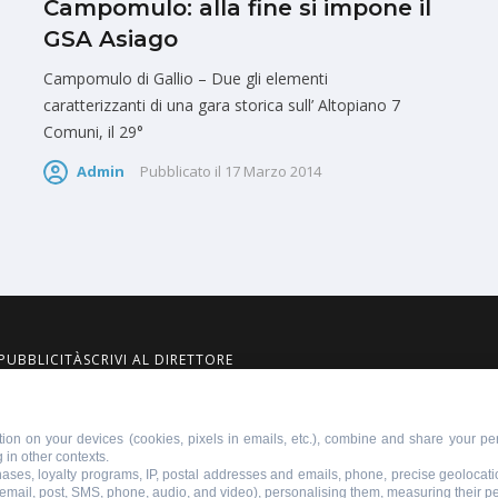
Campomulo: alla fine si impone il
GSA Asiago
Campomulo di Gallio – Due gli elementi
caratterizzanti di una gara storica sull’ Altopiano 7
Comuni, il 29°
Admin
Pubblicato il
17 Marzo 2014
PUBBLICITÀ
SCRIVI AL DIRETTORE
ion on your devices (cookies, pixels in emails, etc.), combine and share your per
 in other contexts.
855110049
chases, loyalty programs, IP, postal addresses and emails, phone, precise geolocati
 email, post, SMS, phone, audio, and video), personalising them, measuring their 