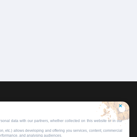
sonal data with our partners, whether collected on this website or in our
on, etc.) allows developing and offering you services, content, commercial
performance, and analysing audiences.