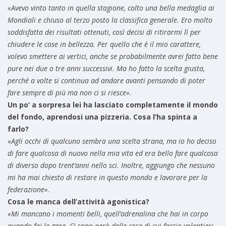
«Avevo vinto tanto in quella stagione, colto una bella medaglia ai
Mondiali e chiuso al terzo posto la classifica generale. Ero molto
soddisfatta dei risultati ottenuti, così decisi di ritirarmi lì per
chiudere le cose in bellezza. Per quello che è il mio carattere,
volevo smettere ai vertici, anche se probabilmente avrei fatto bene
pure nei due o tre anni successivi. Ma ho fatto la scelta giusta,
perché a volte si continua ad andare avanti pensando di poter
fare sempre di più ma non ci si riesce»
.
Un po’ a sorpresa lei ha lasciato completamente il mondo
del fondo, aprendosi una pizzeria. Cosa l’ha spinta a
farlo?
«Agli occhi di qualcuno sembra una scelta strana, ma io ho deciso
di fare qualcosa di nuovo nella mia vita ed era bello fare qualcosa
di diverso dopo trent’anni nello sci. Inoltre, aggiungo che nessuno
mi ha mai chiesto di restare in questo mondo e lavorare per la
federazione»
.
Cosa le manca dell’attività agonistica?
«Mi mancano i momenti belli, quell’adrenalina che hai in corpo
quando fai le gare. Ci sono però delle cose di cui faccio volentieri