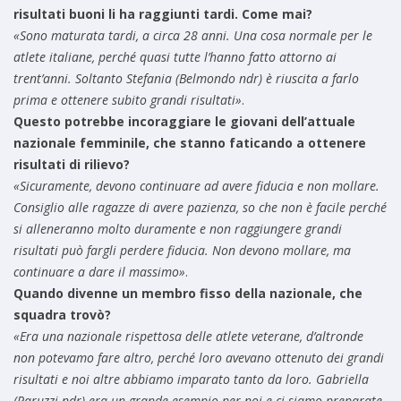
risultati buoni li ha raggiunti tardi. Come mai?
«Sono maturata tardi, a circa 28 anni. Una cosa normale per le
atlete italiane, perché quasi tutte l’hanno fatto attorno ai
trent’anni. Soltanto Stefania (Belmondo ndr) è riuscita a farlo
prima e ottenere subito grandi risultati»
.
Questo potrebbe incoraggiare le giovani dell’attuale
nazionale femminile, che stanno faticando a ottenere
risultati di rilievo?
«Sicuramente, devono continuare ad avere fiducia e non mollare.
Consiglio alle ragazze di avere pazienza, so che non è facile perché
si alleneranno molto duramente e non raggiungere grandi
risultati può fargli perdere fiducia. Non devono mollare, ma
continuare a dare il massimo»
.
Quando divenne un membro fisso della nazionale, che
squadra trovò?
«Era una nazionale rispettosa delle atlete veterane, d’altronde
non potevamo fare altro, perché loro avevano ottenuto dei grandi
risultati e noi altre abbiamo imparato tanto da loro. Gabriella
(Paruzzi ndr) era un grande esempio per noi e ci siamo preparate