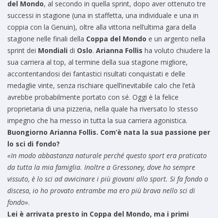
del Mondo
, al secondo in quella sprint, dopo aver ottenuto tre
successi in stagione (una in staffetta, una individuale e una in
coppia con la Genuin), oltre alla vittoria nell’ultima gara della
stagione nelle finali della
Coppa del Mondo
e un argento nella
sprint dei
Mondiali
di
Oslo
.
Arianna Follis
ha voluto chiudere la
sua carriera al top, al termine della sua stagione migliore,
accontentandosi dei fantastici risultati conquistati e delle
medaglie vinte, senza rischiare quell’inevitabile calo che l’età
avrebbe probabilmente portato con sé. Oggi è la felice
proprietaria di una pizzeria, nella quale ha riversato lo stesso
impegno che ha messo in tutta la sua carriera agonistica.
Buongiorno Arianna Follis. Com’è nata la sua passione per
lo sci di fondo?
«In modo abbastanza naturale perché questo sport era praticato
da tutta la mia famiglia. Inoltre a Gressoney, dove ho sempre
vissuto, è lo sci ad avvicinare i più giovani allo sport. Si fa fondo o
discesa, io ho provato entrambe ma ero più brava nello sci di
fondo»
.
Lei è arrivata presto in Coppa del Mondo, ma i primi