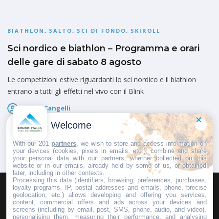
BIATHLON
,
SALTO
,
SCI DI FONDO
,
SKIROLL
Sci nordico e biathlon – Programma e orari
delle gare di sabato 8 agosto
Le competizioni estive riguardanti lo sci nordico e il biathlon
entrano a tutti gli effetti nel vivo con il Blink
Marco Cangelli
Pubblicato il
8 Agosto 2026
Welcome
With our 201
partners
, we wish to store and access information on
your devices (cookies, pixels in emails, etc.), combine and share
your personal data with our partners, whether collected on this
website or in our emails, already held by some of us, or obtained
later, including in other contexts.
Processing this data (identifiers, browsing, preferences, purchases,
loyalty programs, IP, postal addresses and emails, phone, precise
geolocation, etc.) allows developing and offering you services,
HOMEPAGE
REDAZIONE
INVIA UN COMUNICATO STAMPA
content, commercial offers and ads across your devices and
screens (including by email, post, SMS, phone, audio, and video),
PUBBLICITÀ
SCRIVI AL DIRETTORE
personalising them, measuring their performance, and analysing