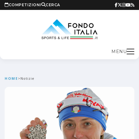
COMPETIZIONI
CERCA
MENU
HOME
>
Notizie