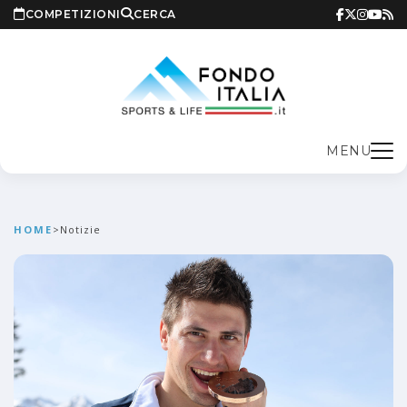
COMPETIZIONI
CERCA
MENU
HOME
>
Notizie