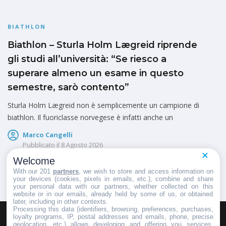
BIATHLON
Biathlon – Sturla Holm Lægreid riprende
gli studi all’università: “Se riesco a
superare almeno un esame in questo
semestre, sarò contento”
Sturla Holm Lægreid non è semplicemente un campione di
biathlon. Il fuoriclasse norvegese è infatti anche un
Marco Cangelli
Pubblicato il
8 Agosto 2026
Welcome
With our 201
partners
, we wish to store and access information on
your devices (cookies, pixels in emails, etc.), combine and share
your personal data with our partners, whether collected on this
website or in our emails, already held by some of us, or obtained
later, including in other contexts.
Processing this data (identifiers, browsing, preferences, purchases,
loyalty programs, IP, postal addresses and emails, phone, precise
geolocation, etc.) allows developing and offering you services,