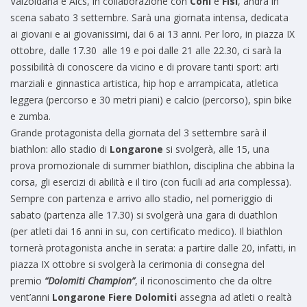
Valzoldana e Aics, in collaborazione con
Coni
e
Fisi
, andrà in
scena sabato 3 settembre. Sarà una giornata intensa, dedicata
ai giovani e ai giovanissimi, dai 6 ai 13 anni. Per loro, in piazza IX
ottobre, dalle 17.30 alle 19 e poi dalle 21 alle 22.30, ci sarà la
possibilità di conoscere da vicino e di provare tanti sport: arti
marziali e ginnastica artistica, hip hop e arrampicata, atletica
leggera (percorso e 30 metri piani) e calcio (percorso), spin bike
e zumba.
Grande protagonista della giornata del 3 settembre sarà il
biathlon: allo stadio di
Longarone
si svolgerà, alle 15, una
prova promozionale di summer biathlon, disciplina che abbina la
corsa, gli esercizi di abilità e il tiro (con fucili ad aria complessa).
Sempre con partenza e arrivo allo stadio, nel pomeriggio di
sabato (partenza alle 17.30) si svolgerà una gara di duathlon
(per atleti dai 16 anni in su, con certificato medico). Il biathlon
tornerà protagonista anche in serata: a partire dalle 20, infatti, in
piazza IX ottobre si svolgerà la cerimonia di consegna del
premio
“Dolomiti Champion”
, il riconoscimento che da oltre
vent’anni
Longarone Fiere Dolomiti
assegna ad atleti o realtà