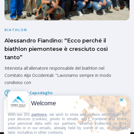
BIATHLON
Alessandro Fiandino: “Ecco perché il
biathlon piemontese è cresciuto così
tanto”
Intervista all'allenatore responsabile del biathlon nel
Comitato Alpi Occidentali: "Lavoriamo sempre in modo
condiviso con
Giorgio Capodaglio
Pubblicato il
20 Luglio 2017
Welcome
With our 201
partners
, we wish to store and access information on
your devices (cookies, pixels in emails, etc.), combine and share
your personal data with our partners, whether collected on this
website or in our emails, already held by some of us, or obtained
later, including in other contexts.