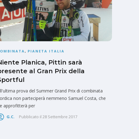
COMBINATA
,
PIANETA ITALIA
Niente Planica, Pittin sarà
presente al Gran Prix della
Sportful
ll'ultima prova del Summer Grand Prix di combinata
ordica non parteciperà nemmeno Samuel Costa, che
e approfitterà per
G.C.
Pubblicato il
28 Settembre 2017