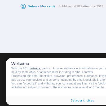
Debora Morzenti
Pubblicato il
28 Settembre 2017
Welcome
HOMEPAGE
REDAZIONE
INVIA UN COMUNICATO STAMPA
With our 201
partners
, we wish to store and access information on your d
held by some of us, or obtained later, including in other contexts.
Processing this data (identifiers, browsing, preferences, purchases, loya
ads across your devices and screens (including by email, post, SMS, pho
You can "accept all" and withdraw your consent at any time via the "cookie
activities not subject to consent. These choices remain valid for 6 months.
Copyright © 2016 - 2025 ASD Fondo Italia - Partita Iva: IT 03
Privacy policy
Set your choices