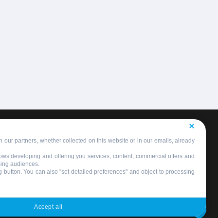
 our partners, whether collected on this website or in our emails, already
llows developing and offering you services, content, commercial offers and
sing audiences.
ng button. You can also "set detailed preferences" and object to processing
Accept all