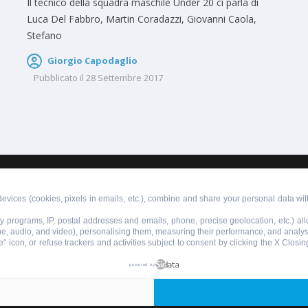
Il tecnico della squadra maschile Under 20 ci parla di
Luca Del Fabbro, Martin Coradazzi, Giovanni Caola,
Stefano
Giorgio Capodaglio
Pubblicato il
28 Settembre 2017
PUBBLICITÀ
SCRIVI AL DIRETTORE
evices (cookies, pixels in emails, etc.), combine and share your personal data with
lty programs, IP, postal addresses and emails, phone, precise geolocation, etc.) a
ne, audio, and video), personalising them, measuring their performance, and analy
" icon, or refuse trackers and activities subject to consent by clicking the X Closi
855110049
powered by