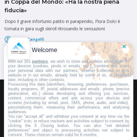
in Coppa del Mondo: «Ha la nostra piena
fiducia»
Dopo il grave infortunio patito in parapendio, Flora Dolci è
tornata in gara sugli skiroll ritrovando le sensazioni
Marco Cangelli
Pubblicato il
9 Agosto 2026
Welcome
With our 201
partners
, we wish to store and access information on
your devices (cookies, pixels in emails, etc.), combine and share
your personal data with our partners, whether collected on this
website or in our emails, already held by some of us, or obtained
later, including in other contexts.
Processing this data (identifiers, browsing, preferences, purchases,
loyalty programs, IP, postal addresses and emails, phone, precise
geolocation, etc.) allows developing and offering you services,
HOMEPAGE
REDAZIONE
INVIA UN COMUNICATO STAMPA
content, commercial offers and ads across your devices and
screens (including by email, post, SMS, phone, audio, and video),
PUBBLICITÀ
SCRIVI AL DIRETTORE
personalising them, measuring their performance, and analysing
audiences.
You can "accept all" and withdraw your consent at any time via the
"cookie" icon, or refuse trackers and activities subject to consent by
clicking the X Closing button. You can also "set detailed
preferences" and object to processing activities not subject to
Copyright © 2016 - 2025 ASD Fondo Italia - Partita Iva: IT 03855110049
consent. These choices remain valid for 6 months.