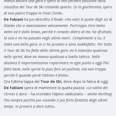
manca ancora una gara e spero di non perdere posizioni nella
classifica del Tour de Ski restando quarto. Ce la giocheremo, spero
di non patire troppo la Final Climb»
.
De Fabiani
ha poi descritto il finale:
«Ho visto le punte degli sci di
Klaebo che si avvicinavano velocemente. Purtroppo c’era tanto
vento ed è stato bravo, perché è rimasto dietro di me, ha sfruttato
la scia e mi ha passato negli ultimi metri. Complimenti a lui, è
stata una bella gara, io ci ho provato e sono soddisfatto. Per tutto
il Tour de Ski ho fatto delle ottime gare, mi è mancato qualcosa
nelle sprint, dove mi manca qualcosa a livello tattico. Nelle
distance è importantissimo risparmiare in ogni punto e oggi l’ho
fatto bene, nelle sprint lo puoi fare un pochino, ma non troppo
perché lì quando perdi l’attimo è finita»
.
Ora l’ultima tappa del
Tour de Ski
, dove dopo la fatica di oggi
De Fabiani
spera di mantenere la quarta piazza:
«La salita del
Cermis è dura
– ha ricordato l’alpino valdostano –
anche Northug
l’ha sempre partita pur essendo il più forte fondista degli ultimi
tempi. Io proverò a dare tutto».