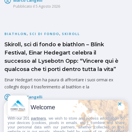
Marco Cangelli
Pubblicato il
5 Agosto 2026
BIATHLON
,
SCI DI FONDO
,
SKIROLL
Skiroll, sci di fondo e biathlon – Blink
Festival, Einar Hedegart celebra il
successo al Lysebotn Opp: “Vincere qui è
qualcosa che ti porti dentro tutta la vita”
Einar Hedegart non ha paura di affrontare i suoi ormai ex
colleghi dopo il trasferimento al biathlon e la
Marco Cangelli
Pubblicato il
5 Agosto 2026
Welcome
With our 201
partners
, we wish to store and access information on
your devices (cookies, pixels in emails, etc.), combine and share
your personal data with our partners, whether collected on this
website or in our emails, already held by some of us, or obtained