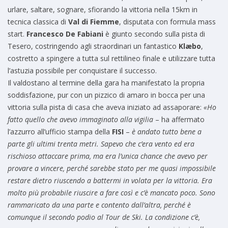
urlare, saltare, sognare, sfiorando la vittoria nella 15km in
tecnica classica di
Val di Fiemme
, disputata con formula mass
start.
Francesco De Fabiani
è giunto secondo sulla pista di
Tesero, costringendo agli straordinari un fantastico
Klæbo
,
costretto a spingere a tutta sul rettilineo finale e utilizzare tutta
l’astuzia possibile per conquistare il successo.
Il valdostano al termine della gara ha manifestato la propria
soddisfazione, pur con un pizzico di amaro in bocca per una
vittoria sulla pista di casa che aveva iniziato ad assaporare:
«Ho
fatto quello che avevo immaginato alla vigilia
– ha affermato
l’azzurro all’ufficio stampa della
FISI
–
è andato tutto bene a
parte gli ultimi trenta metri. Sapevo che c’era vento ed era
rischioso attaccare prima, ma era l’unica chance che avevo per
provare a vincere, perché sarebbe stato per me quasi impossibile
restare dietro riuscendo a battermi in volata per la vittoria. Era
molto più probabile riuscire a fare così e c’è mancato poco. Sono
rammaricato da una parte e contento dall’altra, perché è
comunque il secondo podio al Tour de Ski. La condizione c’è,