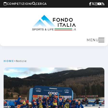
COMPETIZIONI
CERCA
MENU
HOME
>
Notizie