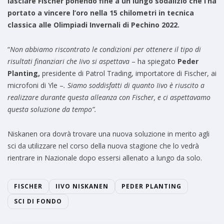
lasciare Fischer ponendo fine a un lungo sodalizio che l’ha
portato a vincere l’oro nella 15 chilometri in tecnica
classica alle Olimpiadi Invernali di Pechino 2022.
“
Non abbiamo riscontrato le condizioni per ottenere il tipo di
risultati finanziari che Iivo si aspettava
– ha spiegato
Peder
Planting,
presidente di Patrol Trading, importatore di Fischer, ai
microfoni di Yle –
. Siamo soddisfatti di quanto Iivo è riuscito a
realizzare durante questa alleanza con Fischer, e ci aspettavamo
questa soluzione da tempo”.
Niskanen ora dovrà trovare una nuova soluzione in merito agli
sci da utilizzare nel corso della nuova stagione che lo vedrà
rientrare in Nazionale dopo essersi allenato a lungo da solo.
FISCHER
IIVO NISKANEN
PEDER PLANTING
SCI DI FONDO