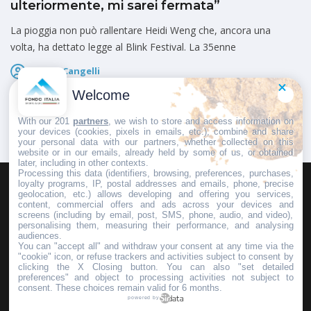
ulteriormente, mi sarei fermata”
La pioggia non può rallentare Heidi Weng che, ancora una
volta, ha dettato legge al Blink Festival. La 35enne
Marco Cangelli
Pubblicato il
5 Agosto 2026
Welcome
With our 201
partners
, we wish to store and access information on
your devices (cookies, pixels in emails, etc.), combine and share
your personal data with our partners, whether collected on this
website or in our emails, already held by some of us, or obtained
later, including in other contexts.
Processing this data (identifiers, browsing, preferences, purchases,
loyalty programs, IP, postal addresses and emails, phone, precise
geolocation, etc.) allows developing and offering you services,
HOMEPAGE
REDAZIONE
INVIA UN COMUNICATO STAMPA
content, commercial offers and ads across your devices and
screens (including by email, post, SMS, phone, audio, and video),
PUBBLICITÀ
SCRIVI AL DIRETTORE
personalising them, measuring their performance, and analysing
audiences.
You can "accept all" and withdraw your consent at any time via the
"cookie" icon, or refuse trackers and activities subject to consent by
clicking the X Closing button. You can also "set detailed
preferences" and object to processing activities not subject to
Copyright © 2016 - 2025 ASD Fondo Italia - Partita Iva: IT 03855110049
consent. These choices remain valid for 6 months.
powered by
Privacy policy